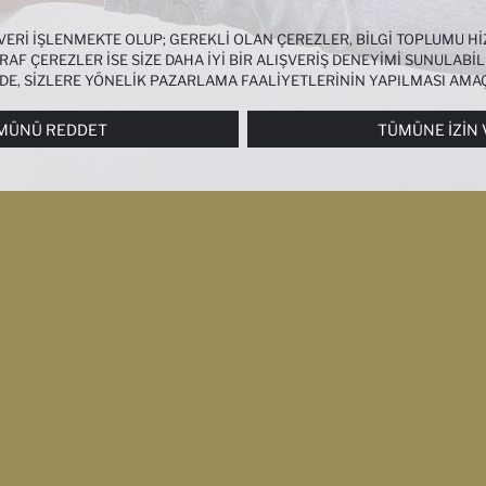
 VERI IŞLENMEKTE OLUP; GEREKLI OLAN ÇEREZLER, BILGI TOPLUMU 
AF ÇEREZLER ISE SIZE DAHA IYI BIR ALIŞVERIŞ DENEYIMI SUNULABIL
NDE, SIZLERE YÖNELIK PAZARLAMA FAALIYETLERININ YAPILMASI AMA
RI
PANELI ARACILIĞIYLA HER ZAMAN YÖNETEBILIR, ÇEREZLERLE ILGIL
MÜNÜ REDDET
TÜMÜNE İZIN 