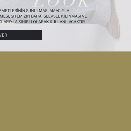
HIZMETLERININ SUNULMASI AMACIYLA
MESI, SITEMIZIN DAHA IŞLEVSEL KILINMASI VE
ÇLARIYLA SINIRLI OLARAK KULLANILACAKTIR.
I DAHA DETAYLI BILGIYE
ÇEREZ AYDINLATMA
VER