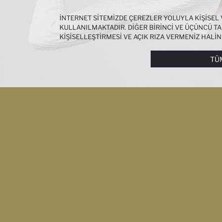
İNTERNET SITEMIZDE ÇEREZLER YOLUYLA KIŞISEL
KULLANILMAKTADIR. DIĞER BIRINCI VE ÜÇÜNCÜ TAR
KIŞISELLEŞTIRMESI VE AÇIK RIZA VERMENIZ HALI
ÇEREZLERE DAIR TERCIHLERINIZI
ÇEREZ TERCIHLE
METNI
’NDEN ULAŞABILIRSINIZ.
TÜ