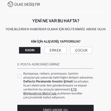
0850 333 22 86
KAMPANYALAR
ÜLKE DEĞIŞTIR
KIŞISEL VERILERIN KORUNMASI VE GIZLILIK
YENI NE VAR BU HAFTA?
YENILIKLERDEN HABERDAR OLMAK İÇIN BÜLTENIMIZE ABONE OLUN
KIM IÇIN ALIŞVERIŞ YAPIYORSUN?
ERKEK
ÇOCUK
KADIN
E-POSTA ADRESINIZI GIRINIZ
Kampanya, reklam, promosyon, tanıtım
amaçlarıyla yukarıda belirttiğim iletişim adresime,
DeFacto Perakende Anonim Şirketi
tarafından
ticari elektronik ileti gönderilmesini ve kişisel
verilerimin bu amaçla işlenmesini
ETK
Bilgilendirme Metni’nde
açıklanan kurallar
çerçevesinde kabul ediyorum.
ŞIMDI ABONE OL!