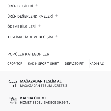
ÜRÜN BILGILERI
ÜRÜN DEĞERLENDİRMELERİ
ÖDEME BİLGİLERİ
TESLIMAT İADE VE DEĞIŞIM
POPÜLER KATEGORILER
CROP TOP
KADIN SPOR T-SHIRT
DEFACTO FIT
KADIN ALT GI
MAĞAZADAN TESLIM AL
MAĞAZADAN TESLIM ÜCRETSIZ
KAPIDA ÖDEME
HIZMET BEDELI SADECE 39,99 TL