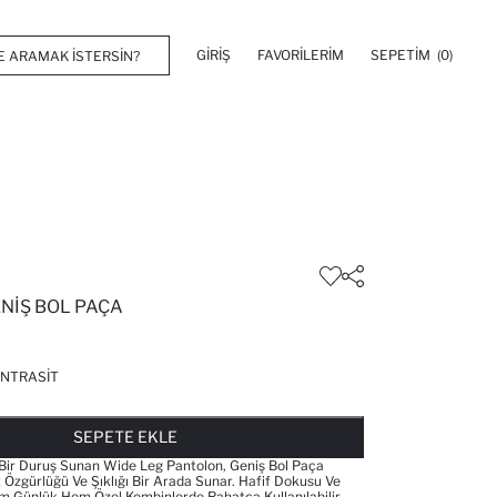
GIRIŞ
FAVORILERIM
SEPETIM
(0)
NIŞ BOL PAÇA
NTRASIT
FAVORILERE EKLENDI
GELINCE HABER VER
SEPETE EKLENIYOR
SEPETE EKLENDI
SEPETE EKLE
 Bir Duruş Sunan Wide Leg Pantolon, Geniş Bol Paça
 Özgürlüğü Ve Şıklığı Bir Arada Sunar. Hafif Dokusu Ve
em Günlük Hem Özel Kombinlerde Rahatça Kullanılabilir.