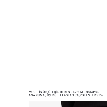
MODELIN ÖLÇÜLERI S BEDEN - 1,76CM - 78/60/86
ANA KUMAŞ İÇERIĞI: : ELASTAN 3%,POLIESTER 97%