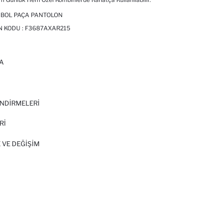
 BOL PAÇA PANTOLON
N KODU :
F3687AXAR215
A
I
NDİRMELERİ
Rİ
 VE DEĞIŞIM