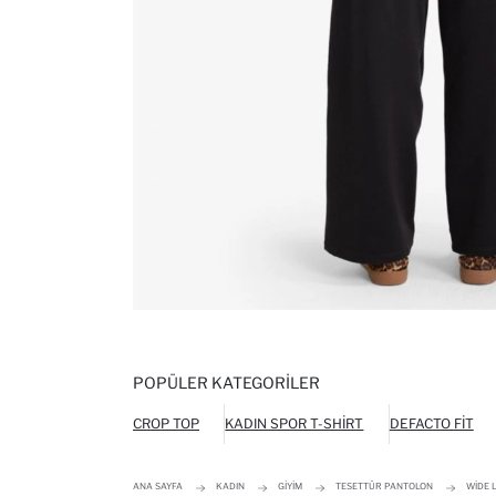
POPÜLER KATEGORILER
CROP TOP
KADIN SPOR T-SHIRT
DEFACTO FIT
ANA SAYFA
KADIN
GIYIM
TESETTÜR PANTOLON
WIDE 