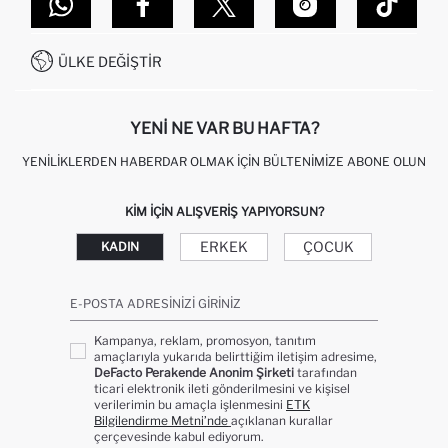
DEFACTO TEKNOLOJI
GIFT CLUB SIKÇA SORULAN SORULAR
İLETIŞIM FORMU
SITEMAP
İŞLEM REHBERI
MÜŞTERI HIZMETLERI
0850 333 22 86
KAMPANYALAR
ÜLKE DEĞIŞTIR
KIŞISEL VERILERIN KORUNMASI VE GIZLILIK
YENI NE VAR BU HAFTA?
YENILIKLERDEN HABERDAR OLMAK İÇIN BÜLTENIMIZE ABONE OLUN
KIM IÇIN ALIŞVERIŞ YAPIYORSUN?
ERKEK
ÇOCUK
KADIN
E-POSTA ADRESINIZI GIRINIZ
Kampanya, reklam, promosyon, tanıtım
amaçlarıyla yukarıda belirttiğim iletişim adresime,
DeFacto Perakende Anonim Şirketi
tarafından
ticari elektronik ileti gönderilmesini ve kişisel
verilerimin bu amaçla işlenmesini
ETK
Bilgilendirme Metni’nde
açıklanan kurallar
çerçevesinde kabul ediyorum.