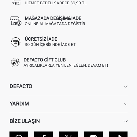
HIZMET BEDELI SADECE 39,99 TL
MAĞAZADA DEĞIŞIM&İADE
ONLINE AL MAĞAZADA DEĞIŞTIR
ÜCRETSIZ IADE
30 GÜN IÇERISINDE IADE ET
DEFACTO GIFT CLUB
AYRICALIKLARLA YENILEN, EĞLEN, DEVAM ET!
DEFACTO
KURUMSAL
YARDIM
HAKKIMIZDA
İNSAN KAYNAKLARI
SIKÇA SORULAN SORULAR
BIZE ULAŞIN
KURUMSAL SATIŞ
SIPARIŞIMI NASIL TAKIP EDERIM?
TOPTAN SATIŞ (WHOLESALE PARTNER)
NASIL İADE EDERIM?
MAĞAZALARIMIZ