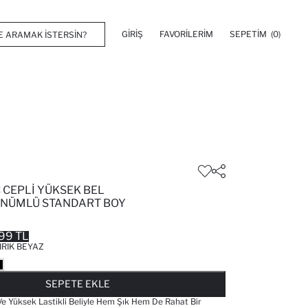
GIRIŞ
FAVORILERIM
SEPETIM
(0)
 CEPLI YÜKSEK BEL
NÜMLÜ STANDART BOY
99 TL
IRIK BEYAZ
FAVORILERE EKLENDI
GELINCE HABER VER
SEPETE EKLENIYOR
SEPETE EKLENDI
SEPETE EKLE
e Yüksek Lastikli Beliyle Hem Şık Hem De Rahat Bir