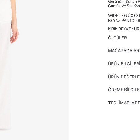
Görünüm Sunan Pal
Günlük Ve Şık Komb
WIDE LEG ÜÇ C
BEYAZ PANTOLO
KIRIK BEYAZ / Ü
ÖLÇÜLER
MAĞAZADA AR
ÜRÜN BILGILER
ÜRÜN DEĞERLE
ÖDEME BİLGİLE
TESLIMAT İADE