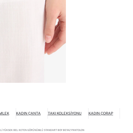
MLEK
KADIN ÇANTA
TAKI KOLEKSIYONU
KADIN ÇORAP
PLI YÜKSEK BEL KETEN GÖRÜNÜMLÜ STANDART BOY BEYAZ PANTOLON