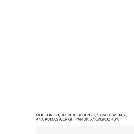
MODELIN ÖLÇÜLERI 36 BEDEN - 1,72CM - 83/58/87
ANA KUMAŞ İÇERIĞI: : PAMUK 57%,VISKOZ 43%