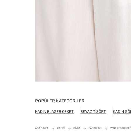
POPÜLER KATEGORILER
KADIN BLAZER CEKET
BEYAZ TIŞÖRT
KADIN GÖ
ANA SAYFA
KADIN
GIYIM
PANTOLON
WIDE LEG ÜÇ CE