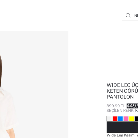
WIDE LEG ÜÇ
KETEN GÖRÜ
PANTOLON
449.
899.99 TL
SEÇILEN RENK:
K
Wide Leg Kesimi V