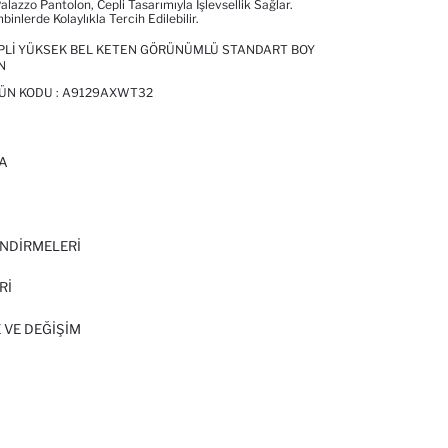
azzo Pantolon, Cepli Tasarımıyla Işlevsellik Sağlar.
inlerde Kolaylıkla Tercih Edilebilir.
EPLI YÜKSEK BEL KETEN GÖRÜNÜMLÜ STANDART BOY
N
RÜN KODU :
A9129AXWT32
A
I
NDİRMELERİ
Rİ
 VE DEĞIŞIM