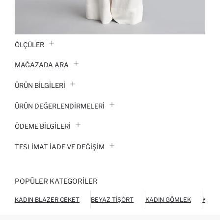
ÖLÇÜLER
MAĞAZADA ARA
ÜRÜN BILGILERI
ÜRÜN DEĞERLENDİRMELERİ
ÖDEME BİLGİLERİ
TESLIMAT İADE VE DEĞIŞIM
POPÜLER KATEGORILER
KADIN BLAZER CEKET
BEYAZ TIŞÖRT
KADIN GÖMLEK
KADI