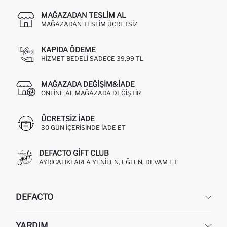
MAĞAZADAN TESLIM AL
MAĞAZADAN TESLIM ÜCRETSIZ
KAPIDA ÖDEME
HIZMET BEDELI SADECE 39,99 TL
MAĞAZADA DEĞIŞIM&İADE
ONLINE AL MAĞAZADA DEĞIŞTIR
ÜCRETSIZ IADE
30 GÜN IÇERISINDE IADE ET
DEFACTO GIFT CLUB
AYRICALIKLARLA YENILEN, EĞLEN, DEVAM ET!
DEFACTO
KURUMSAL
YARDIM