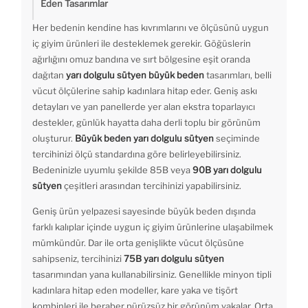
Eden Tasarımlar
Her bedenin kendine has kıvrımlarını ve ölçüsünü uygun
iç giyim ürünleri ile desteklemek gerekir. Göğüslerin
ağırlığını omuz bandına ve sırt bölgesine eşit oranda
dağıtan
yarı dolgulu sütyen büyük beden
tasarımları, belli
vücut ölçülerine sahip kadınlara hitap eder. Geniş askı
detayları ve yan panellerde yer alan ekstra toparlayıcı
destekler, günlük hayatta daha derli toplu bir görünüm
oluşturur.
Büyük beden yarı dolgulu sütyen
seçiminde
tercihinizi ölçü standardına göre belirleyebilirsiniz.
Bedeninizle uyumlu şekilde 85B veya
90B yarı dolgulu
sütyen
çeşitleri arasından tercihinizi yapabilirsiniz.
Geniş ürün yelpazesi sayesinde büyük beden dışında
farklı kalıplar içinde uygun iç giyim ürünlerine ulaşabilmek
mümkündür. Dar ile orta genişlikte vücut ölçüsüne
sahipseniz, tercihinizi
75B yarı dolgulu sütyen
tasarımından yana kullanabilirsiniz. Genellikle minyon tipli
kadınlara hitap eden modeller, kare yaka ve tişört
kombinleri ile beraber pürüzsüz bir görünüm yakalar. Orta