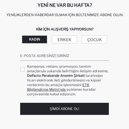
YENI NE VAR BU HAFTA?
YENILIKLERDEN HABERDAR OLMAK İÇIN BÜLTENIMIZE ABONE OLUN
KIM IÇIN ALIŞVERIŞ YAPIYORSUN?
ERKEK
ÇOCUK
KADIN
E-POSTA ADRESINIZI GIRINIZ
Kampanya, reklam, promosyon, tanıtım
amaçlarıyla yukarıda belirttiğim iletişim adresime,
DeFacto Perakende Anonim Şirketi
tarafından
ticari elektronik ileti gönderilmesini ve kişisel
verilerimin bu amaçla işlenmesini
ETK
Bilgilendirme Metni’nde
açıklanan kurallar
çerçevesinde kabul ediyorum.
ŞIMDI ABONE OL!