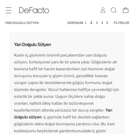
YARI DOLGULU SÜTYEN
GÖRÜNÜM
1
2
3
4
5
FILTRELER
Yarı Dolgulu Sütyen
Kadın iç giyiminin önemli parçalarından yarı dolgulu
sütyen, fonksiyonel yanı ile ön plana çıkar. Göğüslerin alt
kısmına hafif bir hacim kazandırırken üst kısmının doğal
duruşunu koruyan iç giyim ürünü, genellikle hassas
sünger yapısı ile desteklenerek göğüs formunu doğal
biçimde dengeler. Vücut hatlarınızı hafifçe çevrelediği için
estetik bir şıklık sunar. Uygun ölçülere sahip dolgu
oranları, kaliteli dikiş hatları ile bütünleşerek
kıyafetlerinizin altında pürüzsüz bir duruş sergiler.
Yarı
dolgulu sütyen
, iç giyimde hafif bir destek sağlarken
göğüslerin daha doğal durmasına yardımcı olur. Bu özel
koleksiyonu keşfederek gardırobunuzdaki iç giyim