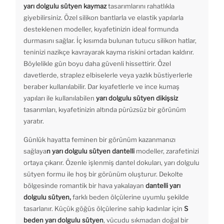
yarı dolgulu sütyen kaymaz
tasarımlarını rahatlıkla
giyebilirsiniz. Özel silikon bantlarla ve elastik yapılarla
desteklenen modeller, kıyafetinizin ideal formunda
durmasını sağlar. İç kısımda bulunan tutucu silikon hatlar,
teninizi nazikçe kavrayarak kayma riskini ortadan kaldırır.
Böylelikle gün boyu daha güvenli hissettirir. Özel
davetlerde, straplez elbiselerle veya yazlık büstiyerlerle
beraber kullanılabilir. Dar kıyafetlerle ve ince kumaş
yapıları ile kullanılabilen
yarı dolgulu sütyen dikişsiz
tasarımları, kıyafetinizin altında pürüzsüz bir görünüm
yaratır.
Günlük hayatta feminen bir görünüm kazanmanızı
sağlaya
n yarı dolgulu sütyen dantelli
modeller, zarafetinizi
ortaya çıkarır. Özenle işlenmiş dantel dokuları, yarı dolgulu
sütyen formu ile hoş bir görünüm oluşturur. Dekolte
bölgesinde romantik bir hava yakalayan
dantelli yarı
dolgulu sütyen,
farklı beden ölçülerine uyumlu şekilde
tasarlanır. Küçük göğüs ölçülerine sahip kadınlar için
S
beden yarı dolgulu sütyen
, vücudu sıkmadan doğal bir