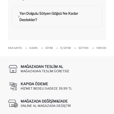
Yarı Dolgulu Sütyen Göğsü Ne Kadar
Destekler?
ANA SAYFA
KADIN
GIYIM
İÇ GIYIM
SÜTYEN
YARI DOLGUL
MAĞAZADAN TESLIM AL
MAĞAZADAN TESLIM ÜCRETSIZ
KAPIDA ÖDEME
HIZMET BEDELI SADECE 39,99 TL
MAĞAZADA DEĞIŞIM&İADE
ONLINE AL MAĞAZADA DEĞIŞTIR