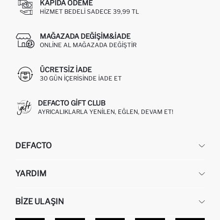
KAPIDA ÖDEME
HIZMET BEDELI SADECE 39,99 TL
MAĞAZADA DEĞIŞIM&İADE
ONLINE AL MAĞAZADA DEĞIŞTIR
ÜCRETSIZ IADE
30 GÜN IÇERISINDE IADE ET
DEFACTO GIFT CLUB
AYRICALIKLARLA YENILEN, EĞLEN, DEVAM ET!
DEFACTO
KURUMSAL
YARDIM
HAKKIMIZDA
İNSAN KAYNAKLARI
SIKÇA SORULAN SORULAR
BIZE ULAŞIN
KURUMSAL SATIŞ
SIPARIŞIMI NASIL TAKIP EDERIM?
TOPTAN SATIŞ (WHOLESALE PARTNER)
NASIL İADE EDERIM?
MAĞAZALARIMIZ