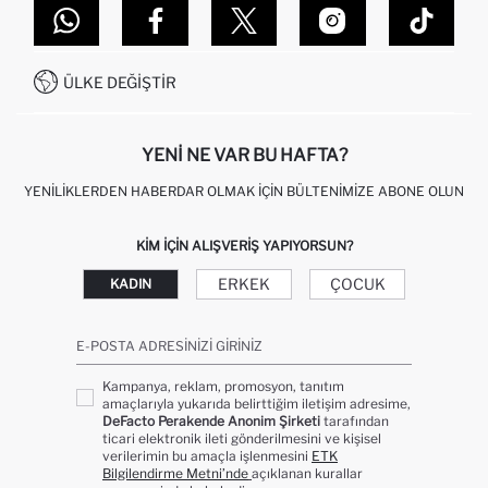
DEFACTO TEKNOLOJI
GIFT CLUB SIKÇA SORULAN SORULAR
İLETIŞIM FORMU
SITEMAP
İŞLEM REHBERI
MÜŞTERI HIZMETLERI
0850 333 22 86
KAMPANYALAR
ÜLKE DEĞIŞTIR
KIŞISEL VERILERIN KORUNMASI VE GIZLILIK
YENI NE VAR BU HAFTA?
YENILIKLERDEN HABERDAR OLMAK İÇIN BÜLTENIMIZE ABONE OLUN
KIM IÇIN ALIŞVERIŞ YAPIYORSUN?
ERKEK
ÇOCUK
KADIN
E-POSTA ADRESINIZI GIRINIZ
Kampanya, reklam, promosyon, tanıtım
amaçlarıyla yukarıda belirttiğim iletişim adresime,
DeFacto Perakende Anonim Şirketi
tarafından
ticari elektronik ileti gönderilmesini ve kişisel
verilerimin bu amaçla işlenmesini
ETK
Bilgilendirme Metni’nde
açıklanan kurallar