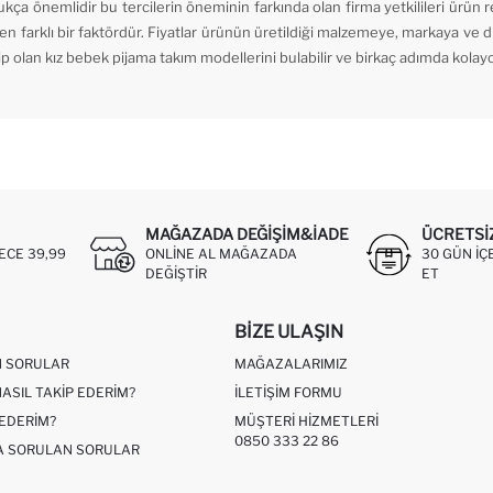
dukça önemlidir bu tercilerin öneminin farkında olan firma yetkilileri ürün r
yen farklı bir faktördür. Fiyatlar ürünün üretildiği malzemeye, markaya ve d
ip olan kız bebek pijama takım modellerini bulabilir ve birkaç adımda kolayca 
MAĞAZADA DEĞIŞIM&İADE
ÜCRETSI
ECE 39,99
ONLINE AL MAĞAZADA
30 GÜN IÇ
DEĞIŞTIR
ET
BIZE ULAŞIN
N SORULAR
MAĞAZALARIMIZ
NASIL TAKIP EDERIM?
İLETIŞIM FORMU
 EDERIM?
MÜŞTERI HIZMETLERI
0850 333 22 86
ÇA SORULAN SORULAR