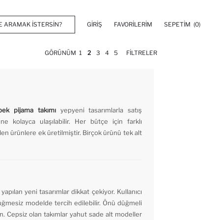
GIRIŞ
FAVORILERIM
SEPETIM
(0)
GÖRÜNÜM
1
2
3
4
5
FILTRELER
bek pijama takımı
yepyeni tasarımlarla satış
e kolayca ulaşılabilir. Her bütçe için farklı
ilen ürünlere ek üretilmiştir. Birçok ürünü tek alt
 yapılan yeni tasarımlar dikkat çekiyor. Kullanıcı
düğmesiz modelde tercih edilebilir. Önü düğmeli
n. Cepsiz olan takımlar yahut sade alt modeller