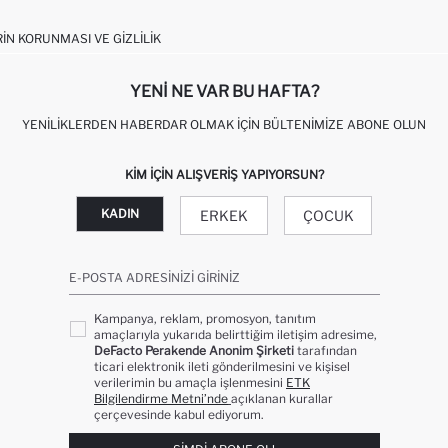
RIN KORUNMASI VE GIZLILIK
YENI NE VAR BU HAFTA?
YENILIKLERDEN HABERDAR OLMAK İÇIN BÜLTENIMIZE ABONE OLUN
KIM IÇIN ALIŞVERIŞ YAPIYORSUN?
KADIN
ERKEK
ÇOCUK
E-POSTA ADRESINIZI GIRINIZ
Kampanya, reklam, promosyon, tanıtım
amaçlarıyla yukarıda belirttiğim iletişim adresime,
DeFacto Perakende Anonim Şirketi
tarafından
ticari elektronik ileti gönderilmesini ve kişisel
verilerimin bu amaçla işlenmesini
ETK
Bilgilendirme Metni’nde
açıklanan kurallar
çerçevesinde kabul ediyorum.