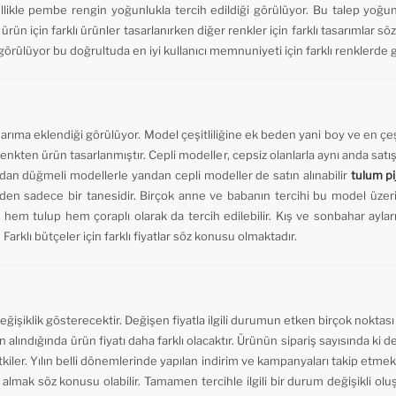
llikle pembe rengin yoğunlukla tercih edildiği görülüyor. Bu talep yoğun
ürün için farklı ürünler tasarlanırken diğer renkler için farklı tasarımlar sö
rülüyor bu doğrultuda en iyi kullanıcı memnuniyeti için farklı renklerde giy
asarıma eklendiği görülüyor. Model çeşitliliğine ek beden yani boy ve en çe
renkten ürün tasarlanmıştır. Cepli modeller, cepsiz olanlarla aynı anda satı
Yandan düğmeli modellerle yandan cepli modeller de satın alınabilir
tulum p
den sadece bir tanesidir. Birçok anne ve babanın tercihi bu model üzer
n hem tulup hem çoraplı olarak da tercih edilebilir. Kış ve sonbahar ayları
Farklı bütçeler için farklı fiyatlar söz konusu olmaktadır.
eğişiklik gösterecektir. Değişen fiyatla ilgili durumun etken birçok noktası
atın alındığında ürün fiyatı daha farklı olacaktır. Ürünün sipariş sayısında ki d
tkiler. Yılın belli dönemlerinde yapılan indirim ve kampanyaları takip etmek 
ın almak söz konusu olabilir. Tamamen tercihle ilgili bir durum değişikli olu