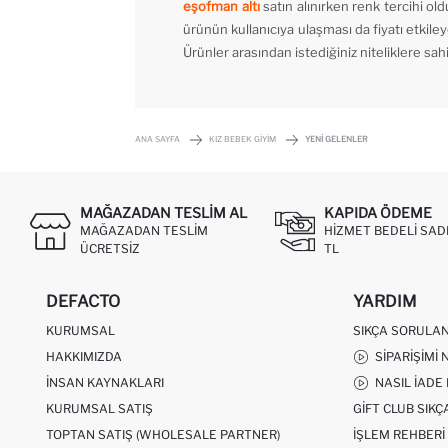
eşofman altı
satın alınırken renk tercihi ol
ürünün kullanıcıya ulaşması da fiyatı etkile
Ürünler arasından istediğiniz niteliklere sah
ANA SAYFA
KIZ BEBEK GIYIM
YENI GELENLER
MAĞAZADAN TESLIM AL
KAPIDA ÖDEME
MAĞAZADAN TESLIM
HIZMET BEDELI SAD
ÜCRETSIZ
TL
DEFACTO
YARDIM
KURUMSAL
SIKÇA SORULA
HAKKIMIZDA
SIPARIŞIMI 
İNSAN KAYNAKLARI
NASIL İADE
KURUMSAL SATIŞ
GIFT CLUB SIK
TOPTAN SATIŞ (WHOLESALE PARTNER)
İŞLEM REHBERI