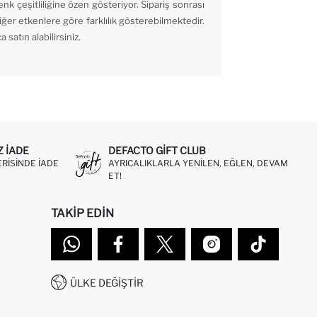
enk çeşitliliğine özen gösteriyor. Sipariş sonrası
iğer etkenlere göre farklılık gösterebilmektedir.
satın alabilirsiniz.
Z IADE
DEFACTO GIFT CLUB
ERISINDE IADE
AYRICALIKLARLA YENILEN, EĞLEN, DEVAM
ET!
TAKIP EDIN
ÜLKE DEĞIŞTIR