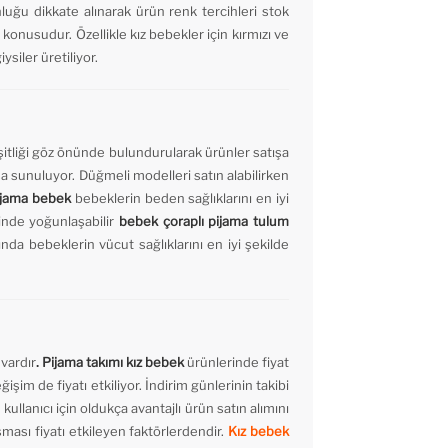
luğu dikkate alınarak ürün renk tercihleri stok
z konusudur. Özellikle kız bebekler için kırmızı ve
siler üretiliyor.
şitliği göz önünde bulundurularak ürünler satışa
şa sunuluyor. Düğmeli modelleri satın alabilirken
ijama bebek
bebeklerin beden sağlıklarını en iyi
inde yoğunlaşabilir
bebek çoraplı pijama tulum
nda bebeklerin vücut sağlıklarını en iyi şekilde
 vardır
. Pijama takımı kız bebek
ürünlerinde fiyat
eğişim de fiyatı etkiliyor. İndirim günlerinin takibi
kullanıcı için oldukça avantajlı ürün satın alımını
şması fiyatı etkileyen faktörlerdendir.
Kız bebek