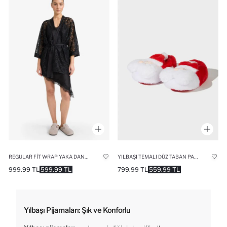
REGULAR FIT WRAP YAKA DANTEL YARIM KOL SABAHLIK
YILBAŞI TEMALI DÜZ TABAN PANDUF KIZ ÇOCUK
999.99 TL
599.99 TL
799.99 TL
559.99 TL
Yılbaşı Pijamaları: Şık ve Konforlu