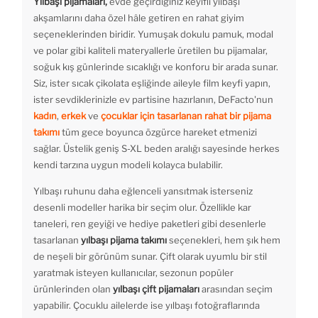
Yılbaşı pijamaları,
evde geçirdiğiniz keyifli yılbaşı
akşamlarını daha özel hâle getiren en rahat giyim
seçeneklerinden biridir. Yumuşak dokulu pamuk, modal
ve polar gibi kaliteli materyallerle üretilen bu pijamalar,
soğuk kış günlerinde sıcaklığı ve konforu bir arada sunar.
Siz, ister sıcak çikolata eşliğinde aileyle film keyfi yapın,
ister sevdiklerinizle ev partisine hazırlanın, DeFacto'nun
kadın
,
erkek
ve
çocuklar için tasarlanan rahat bir pijama
takımı
tüm gece boyunca özgürce hareket etmenizi
sağlar. Üstelik geniş S-XL beden aralığı sayesinde herkes
kendi tarzına uygun modeli kolayca bulabilir.
Yılbaşı ruhunu daha eğlenceli yansıtmak isterseniz
desenli modeller harika bir seçim olur. Özellikle kar
taneleri, ren geyiği ve hediye paketleri gibi desenlerle
tasarlanan
yılbaşı pijama takımı
seçenekleri, hem şık hem
de neşeli bir görünüm sunar. Çift olarak uyumlu bir stil
yaratmak isteyen kullanıcılar, sezonun popüler
ürünlerinden olan
yılbaşı çift pijamaları
arasından seçim
yapabilir. Çocuklu ailelerde ise yılbaşı fotoğraflarında