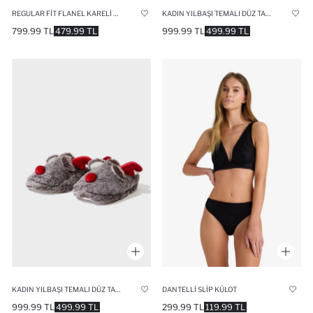
REGULAR FIT FLANEL KARELI PIJAMA ALTI
KADIN YILBAŞI TEMALI DÜZ TABAN EV TERLIĞI
799.99 TL
479.99 TL
999.99 TL
499.99 TL
KADIN YILBAŞI TEMALI DÜZ TABAN PANDUF
DANTELLI SLIP KÜLOT
999.99 TL
499.99 TL
299.99 TL
119.99 TL