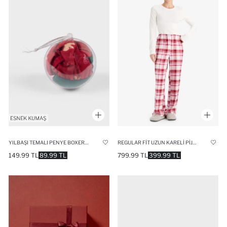
YILBAŞI TEMALI PENYE BOXER ERKEK ÇOCUK
REGULAR FIT UZUN KARELI PIJAMA ALTI
149.99 TL
89.99 TL
799.99 TL
399.99 TL