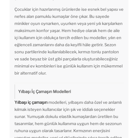
Çocuklar için hazırlanmış ürünlerde ise esnek bel yapısı ve
nefes alan pamuklu kumaşlar öne çıkar. Bu sayede
minikler oyun oynarken, uyurken veya yeni yılı karşılarken
maksimum konfor yaşar. Hem hediye olarak hem de aile
içi kullanım için oldukça tercih edilen bu modeller, yılın en
eğlenceli zamanlarını daha da keyifli hâle getirir. Sezon
sonu partilerinde kullanılabilecek, kırmızı tonlu pantolon
ve sade beyaz bir üst gibi parçalarla oluşturabileceğiniz
minimal ev kombinleri ise günlük kullanım için mükemmel
bir alternatif olur.
Yılbaşı İç Çamaşırı Modelleri
Yılbaşı iç çamaşırı
modelleri, yılbaşını daha özel ve anlamlı
kılmak isteyen kullanıcılar için şık ve iddialı seçenekler
sunar. Yumuşak dokulu elastik kumaşlardan üretilen bu
tasarımlar, hem günlük kullanıma uygun hem de sezonun
ruhuna uygun olarak tasarlanır. Kırmızının enerjisini
yansıtan modeller, yeni yıl ritüellerinde sıkça tercih edilen