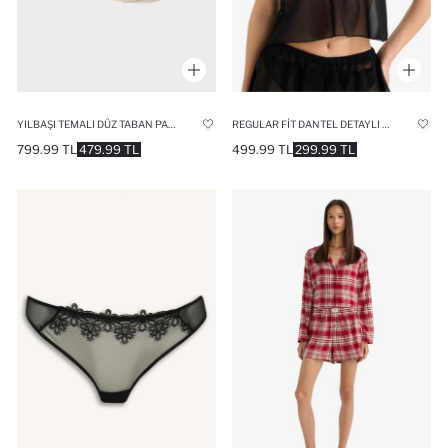
YILBAŞI TEMALI DÜZ TABAN PANDUF KIZ ÇOCUK
REGULAR FIT DANTEL DETAYLI İNCE ASKILI TÜL ÜST
799.99 TL
479.99 TL
499.99 TL
299.99 TL