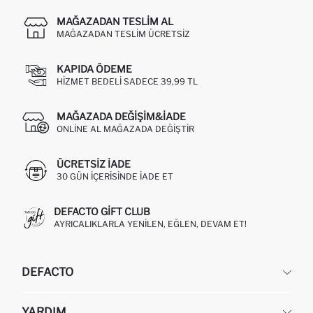
MAĞAZADAN TESLIM AL
MAĞAZADAN TESLIM ÜCRETSIZ
KAPIDA ÖDEME
HIZMET BEDELI SADECE 39,99 TL
MAĞAZADA DEĞIŞIM&İADE
ONLINE AL MAĞAZADA DEĞIŞTIR
ÜCRETSIZ IADE
30 GÜN IÇERISINDE IADE ET
DEFACTO GIFT CLUB
AYRICALIKLARLA YENILEN, EĞLEN, DEVAM ET!
DEFACTO
KURUMSAL
YARDIM