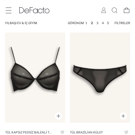
YILBAŞI EV & İÇ GIYIM
GÖRÜNÜM
1
2
3
4
5
FILTRELER
TÜL KAPSIZ PEDSIZ BALENLI TIŞÖRT BRA
TÜL BRAZILIAN KÜLOT