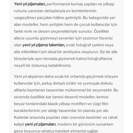
Yeni yıl pijamaları,
performanslı kumaş yapıları ve yılbaşı
ruhunu yansıtan detaylarıyla ev kombinlerinin
vazgeçilmez parçaları hâline gelmiştir. Bu kategoride yer
alan modeller, hem yetişkin hem de çocuk kullanıcılar için
farklı renk ve desen seçenekleriyle sunulur. Özellikle
ailece uyumlu giyinmeyi sevenler için sezonun favorisi
olan
yeni yıl pijama takımları,
evde fotoğraf çekimi veya
aile etkinlikleri için ideal bir ambiyans oluşturur. Siz de aile
bireyleriyle aynı temada giyinerek hatıra fotoğraflarına
neşeli bir dokunuş katabilirsiniz.
Yeni yıl akşamını daha sıcak bir ortamda geçirmek isteyen
kullanıcılar için, peluş detaylı üstler ve yumuşak dokulu
altlarla hazırlanan tasarımlar mükemmel bir seçenektir. Bu
sezonda özellikle kar tanesi desenli modeller, kırmızı-
beyaz tonlarındaki klasik yılbaşı motifleri ve çizgi film
karakterlerinin yer aldığı tasarımlar ön planda yer alır.
Kadınlar arasında popüler olan oversize kesimler ve rahat
kalıplı
yeni yıl pijamaları
, modern bir görünüm sunarken
gece boyunca rahatça hareket etmenizi sağlar.