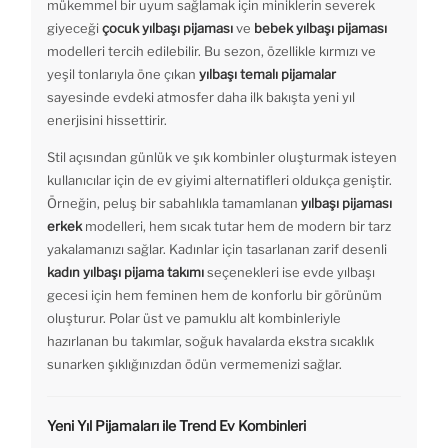
mükemmel bir uyum sağlamak için miniklerin severek
giyeceği
çocuk yılbaşı pijaması
ve
bebek yılbaşı pijaması
modelleri tercih edilebilir. Bu sezon, özellikle kırmızı ve
yeşil tonlarıyla öne çıkan
yılbaşı temalı pijamalar
sayesinde evdeki atmosfer daha ilk bakışta yeni yıl
enerjisini hissettirir.
Stil açısından günlük ve şık kombinler oluşturmak isteyen
kullanıcılar için de ev giyimi alternatifleri oldukça geniştir.
Örneğin, peluş bir sabahlıkla tamamlanan
yılbaşı pijaması
erkek
modelleri, hem sıcak tutar hem de modern bir tarz
yakalamanızı sağlar. Kadınlar için tasarlanan zarif desenli
kadın yılbaşı pijama takımı
seçenekleri ise evde yılbaşı
gecesi için hem feminen hem de konforlu bir görünüm
oluşturur. Polar üst ve pamuklu alt kombinleriyle
hazırlanan bu takımlar, soğuk havalarda ekstra sıcaklık
sunarken şıklığınızdan ödün vermemenizi sağlar.
Yeni Yıl Pijamaları ile Trend Ev Kombinleri