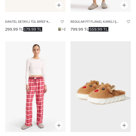
DANTEL DETAYLI TÜL BRIEF KÜLOT
REGULAR FIT FLANEL KARELI ŞORT PIJAMA ALTI
299.99 TL
179.99 TL
799.99 TL
559.99 TL
+2