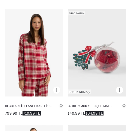
REGULAR FIT FLANEL KARELI UZUN KOLLU PIJAMA ÜSTÜ
%100 PAMUK YILBAŞI TEMALI PENYE SLIP KÜLOT KIZ ÇOCUK
799.99 TL
719.99 TL
149.99 TL
104.99 TL