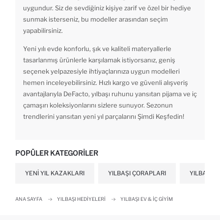
uygundur. Siz de sevdiğiniz kişiye zarif ve özel bir hediye
sunmak isterseniz, bu modeller arasından seçim
yapabilirsiniz.
Yeni yılı evde konforlu, şık ve kaliteli materyallerle
tasarlanmış ürünlerle karşılamak istiyorsanız, geniş
seçenek yelpazesiyle ihtiyaçlarınıza uygun modelleri
hemen inceleyebilirsiniz. Hızlı kargo ve güvenli alışveriş
avantajlarıyla DeFacto, yılbaşı ruhunu yansıtan pijama ve iç
çamaşırı koleksiyonlarını sizlere sunuyor. Sezonun
trendlerini yansıtan yeni yıl parçalarını Şimdi Keşfedin!
POPÜLER KATEGORILER
YENI YIL KAZAKLARI
YILBAŞI ÇORAPLARI
YILBAŞI 
ANA SAYFA
YILBAŞI HEDIYELERI
YILBAŞI EV & İÇ GIYIM