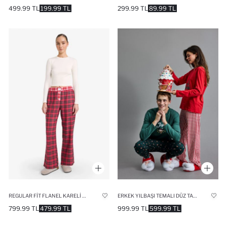
499.99 TL
199.99 TL
299.99 TL
89.99 TL
REGULAR FIT FLANEL KARELI PIJAMA ALTI
ERKEK YILBAŞI TEMALI DÜZ TABAN PANDUF
799.99 TL
479.99 TL
999.99 TL
599.99 TL