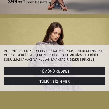
İNTERNET SITEMIZDE ÇEREZLER YOLUYLA KIŞISEL VERI IŞLENMEKTE
OLUP; GEREKLI OLAN ÇEREZLER, BILGI TOPLUMU HIZMETLERININ
SUNULMASI AMACIYLA KULLANILMAKTADIR. DIĞER BIRINCI VE
ÜÇÜNCÜ TARAF ÇEREZLER ISE SIZE DAHA IYI BIR ALIŞVERIŞ
DENEYIMI SUNULABILMESI, SITEMIZIN DAHA IŞLEVSEL KILINMASI VE
TÜMÜNÜ REDDET
KIŞISELLEŞTIRMESI VE AÇIK RIZA VERMENIZ HALINDE, SIZLERE
YÖNELIK PAZARLAMA FAALIYETLERININ YAPILMASI AMAÇLARIYLA
TÜMÜNE İZIN VER
SINIRLI OLARAK KULLANILACAKTIR. ÇEREZLERE DAIR TERCIHLERINIZI
ÇEREZ TERCIHLERI
PANELI ARACILIĞIYLA HER ZAMAN YÖNETEBILIR,
ÇEREZLERLE ILGILI DAHA DETAYLI BILGIYE
ÇEREZ AYDINLATMA
METNI
’NDEN ULAŞABILIRSINIZ.