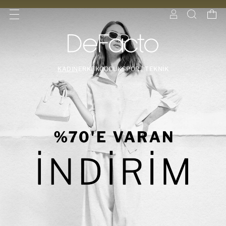
KADIN
ERKEK
ÇOCUK
SPOR | TEKNİK