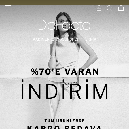
KADIN
ERKEK
ÇOCUK
SPOR | TEKNİK