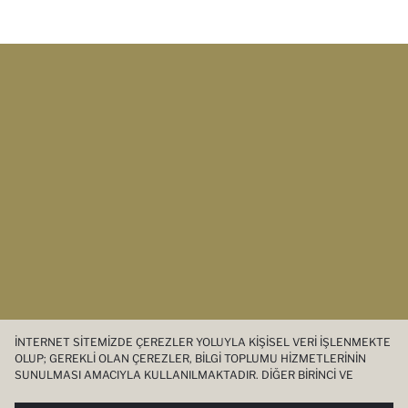
İNTERNET SITEMIZDE ÇEREZLER YOLUYLA KIŞISEL VERI IŞLENMEKTE
OLUP; GEREKLI OLAN ÇEREZLER, BILGI TOPLUMU HIZMETLERININ
SUNULMASI AMACIYLA KULLANILMAKTADIR. DIĞER BIRINCI VE
ÜÇÜNCÜ TARAF ÇEREZLER ISE SIZE DAHA IYI BIR ALIŞVERIŞ
DENEYIMI SUNULABILMESI, SITEMIZIN DAHA IŞLEVSEL KILINMASI VE