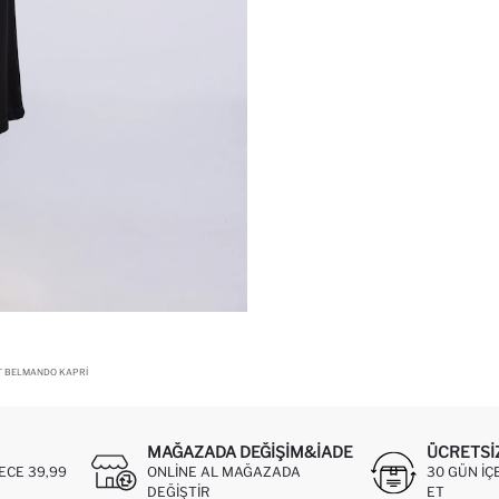
T BELMANDO KAPRI
MAĞAZADA DEĞIŞIM&İADE
ÜCRETSI
ECE 39,99
ONLINE AL MAĞAZADA
30 GÜN IÇ
DEĞIŞTIR
ET