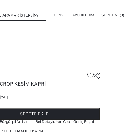
GIRIŞ
FAVORILERIM
SEPETIM
(0)
 CROP KESIM KAPRI
IYAH
FAVORILERE EKLENDI
GELINCE HABER VER
SEPETE EKLENIYOR
SEPETE EKLENDI
SEPETE EKLE
üzgü Ipli Ve Lastikli Bel Detaylı. Yan Cepli. Geniş Paçalı.
P FIT BELMANDO KAPRI