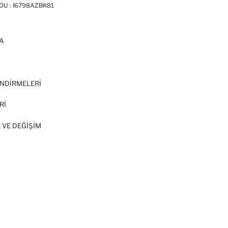
DU :
I6798AZBK81
A
I
NDİRMELERİ
Rİ
 VE DEĞIŞIM