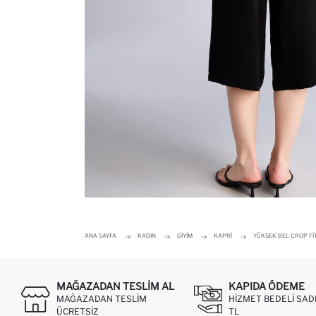
ANA SAYFA
KADIN
GIYIM
KAPRI
YÜKSEK BEL CROP FI
MAĞAZADAN TESLIM AL
KAPIDA ÖDEME
MAĞAZADAN TESLIM
HIZMET BEDELI SAD
ÜCRETSIZ
TL