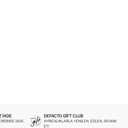
Z IADE
DEFACTO GIFT CLUB
ERISINDE IADE
AYRICALIKLARLA YENILEN, EĞLEN, DEVAM
ET!