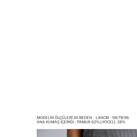
MODELIN ÖLÇÜLERI 30 BEDEN - 1,84CM - 98/78/96
ANA KUMAŞ İÇERIĞI: : PAMUK 62%,LYOCELL 38%