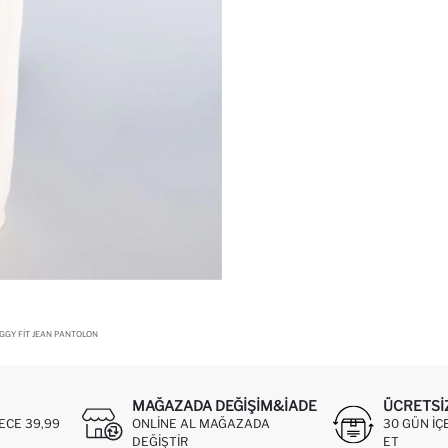
GY FIT JEAN PANTOLON
MAĞAZADA DEĞIŞIM&İADE
ÜCRETSI
ECE 39,99
ONLINE AL MAĞAZADA
30 GÜN IÇ
DEĞIŞTIR
ET