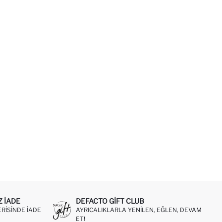
Z IADE
DEFACTO GIFT CLUB
ERISINDE IADE
AYRICALIKLARLA YENILEN, EĞLEN, DEVAM
ET!