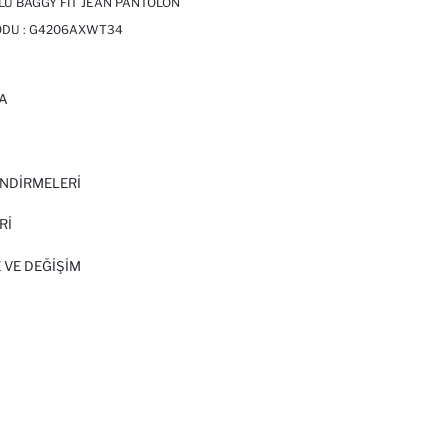
U BAGGY FIT JEAN PANTOLON
ODU :
G4206AXWT34
A
I
NDİRMELERİ
Rİ
 VE DEĞIŞIM