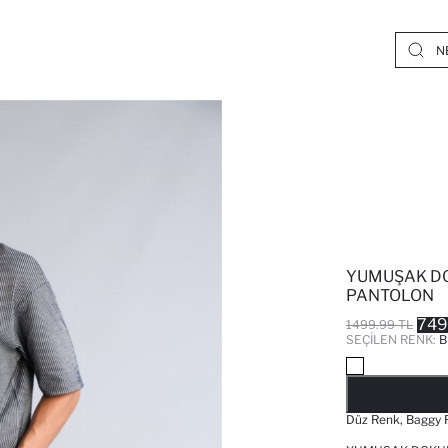
YUMUŞAK DO
PANTOLON
749
1499.99 TL
SEÇILEN RENK:
B
Düz Renk, Baggy F