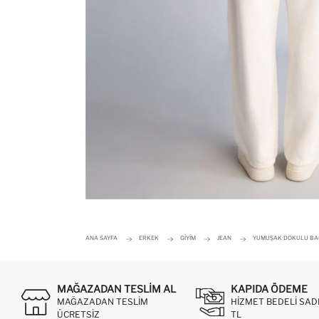
ANA SAYFA
ERKEK
GIYIM
JEAN
YUMUŞAK DOKULU BAG
MAĞAZADAN TESLIM AL
KAPIDA ÖDEME
MAĞAZADAN TESLIM
HIZMET BEDELI SAD
ÜCRETSIZ
TL