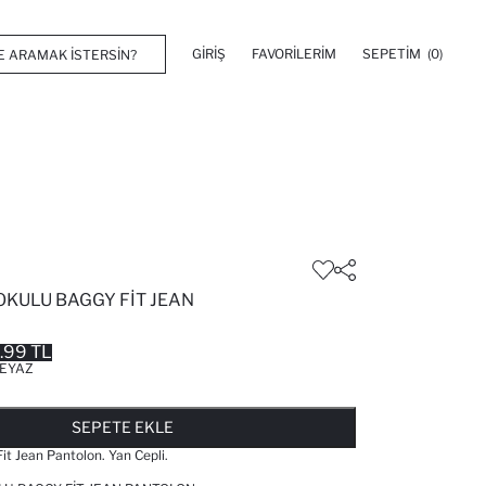
GIRIŞ
FAVORILERIM
SEPETIM
(0)
KULU BAGGY FIT JEAN
.99 TL
EYAZ
FAVORILERE EKLENDI
GELINCE HABER VER
SEPETE EKLENIYOR
SEPETE EKLENDI
SEPETE EKLE
it Jean Pantolon. Yan Cepli.