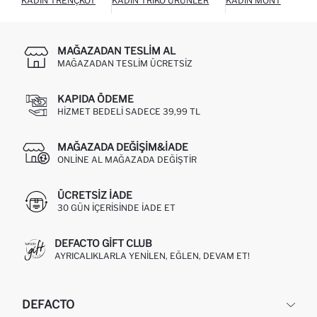
KADIN TRENÇKOT
KADIN TRIKO ÜRÜNLER
KADIN MONT
KAD
MAĞAZADAN TESLIM AL
MAĞAZADAN TESLIM ÜCRETSIZ
KAPIDA ÖDEME
HIZMET BEDELI SADECE 39,99 TL
MAĞAZADA DEĞIŞIM&İADE
ONLINE AL MAĞAZADA DEĞIŞTIR
ÜCRETSIZ IADE
30 GÜN IÇERISINDE IADE ET
DEFACTO GIFT CLUB
AYRICALIKLARLA YENILEN, EĞLEN, DEVAM ET!
DEFACTO