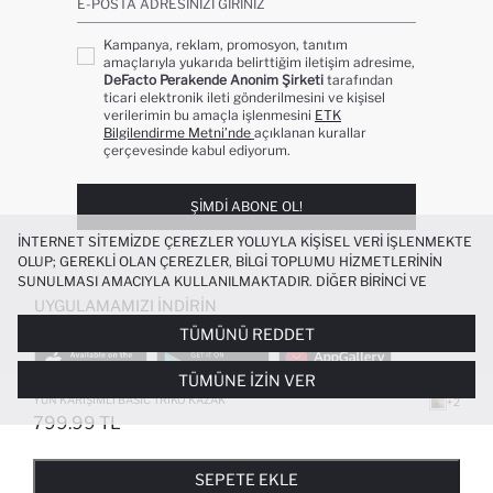
E-POSTA ADRESINIZI GIRINIZ
Kampanya, reklam, promosyon, tanıtım
amaçlarıyla yukarıda belirttiğim iletişim adresime,
DeFacto Perakende Anonim Şirketi
tarafından
ticari elektronik ileti gönderilmesini ve kişisel
verilerimin bu amaçla işlenmesini
ETK
Bilgilendirme Metni’nde
açıklanan kurallar
çerçevesinde kabul ediyorum.
ŞIMDI ABONE OL!
İNTERNET SITEMIZDE ÇEREZLER YOLUYLA KIŞISEL VERI IŞLENMEKTE
OLUP; GEREKLI OLAN ÇEREZLER, BILGI TOPLUMU HIZMETLERININ
SUNULMASI AMACIYLA KULLANILMAKTADIR. DIĞER BIRINCI VE
ÜÇÜNCÜ TARAF ÇEREZLER ISE SIZE DAHA IYI BIR ALIŞVERIŞ
UYGULAMAMIZI İNDIRIN
DENEYIMI SUNULABILMESI, SITEMIZIN DAHA IŞLEVSEL KILINMASI VE
TÜMÜNÜ REDDET
KIŞISELLEŞTIRMESI VE AÇIK RIZA VERMENIZ HALINDE, SIZLERE
YÖNELIK PAZARLAMA FAALIYETLERININ YAPILMASI AMAÇLARIYLA
TÜMÜNE İZIN VER
SINIRLI OLARAK KULLANILACAKTIR. ÇEREZLERE DAIR TERCIHLERINIZI
ÇEREZ TERCIHLERI
PANELI ARACILIĞIYLA HER ZAMAN YÖNETEBILIR,
YÜN KARIŞIMLI BASIC TRIKO KAZAK
+2
ÇEREZLERLE ILGILI DAHA DETAYLI BILGIYE
ÇEREZ AYDINLATMA
799.99 TL
POPÜLER KATEGORILER
METNI
’NDEN ULAŞABILIRSINIZ.
FAVORILERE EKLENDI
GELINCE HABER VER
SEPETE EKLENIYOR
SEPETE EKLENDI
KADIN MAYO
KADIN BEYAZ TIŞÖRT
SEPETE EKLE