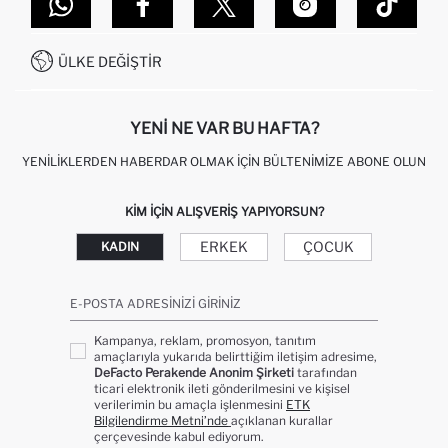
DEFACTO TEKNOLOJI
GIFT CLUB SIKÇA SORULAN SORULAR
İLETIŞIM FORMU
SITEMAP
İŞLEM REHBERI
MÜŞTERI HIZMETLERI
0850 333 22 86
KAMPANYALAR
ÜLKE DEĞIŞTIR
KIŞISEL VERILERIN KORUNMASI VE GIZLILIK
YENI NE VAR BU HAFTA?
YENILIKLERDEN HABERDAR OLMAK İÇIN BÜLTENIMIZE ABONE OLUN
KIM IÇIN ALIŞVERIŞ YAPIYORSUN?
ERKEK
ÇOCUK
KADIN
E-POSTA ADRESINIZI GIRINIZ
Kampanya, reklam, promosyon, tanıtım
amaçlarıyla yukarıda belirttiğim iletişim adresime,
DeFacto Perakende Anonim Şirketi
tarafından
ticari elektronik ileti gönderilmesini ve kişisel
verilerimin bu amaçla işlenmesini
ETK
Bilgilendirme Metni’nde
açıklanan kurallar
çerçevesinde kabul ediyorum.