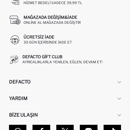
HIZMET BEDELI SADECE 39,99 TL
MAĞAZADA DEĞIŞIM&İADE
ONLINE AL MAĞAZADA DEĞIŞTIR
ÜCRETSIZ IADE
30 GÜN IÇERISINDE IADE ET
DEFACTO GIFT CLUB
AYRICALIKLARLA YENILEN, EĞLEN, DEVAM ET!
DEFACTO
KURUMSAL
YARDIM
HAKKIMIZDA
İNSAN KAYNAKLARI
SIKÇA SORULAN SORULAR
BIZE ULAŞIN
KURUMSAL SATIŞ
SIPARIŞIMI NASIL TAKIP EDERIM?
TOPTAN SATIŞ (WHOLESALE PARTNER)
NASIL İADE EDERIM?
MAĞAZALARIMIZ