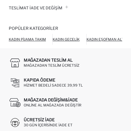
TESLIMAT İADE VE DEĞIŞIM
POPÜLER KATEGORILER
KADIN PIJAMA TAKIM
KADIN GECELIK
KADIN EŞOFMAN ALTI
MAĞAZADAN TESLIM AL
MAĞAZADAN TESLIM ÜCRETSIZ
KAPIDA ÖDEME
HIZMET BEDELI SADECE 39,99 TL
MAĞAZADA DEĞIŞIM&İADE
ONLINE AL MAĞAZADA DEĞIŞTIR
ÜCRETSIZ IADE
30 GÜN IÇERISINDE IADE ET