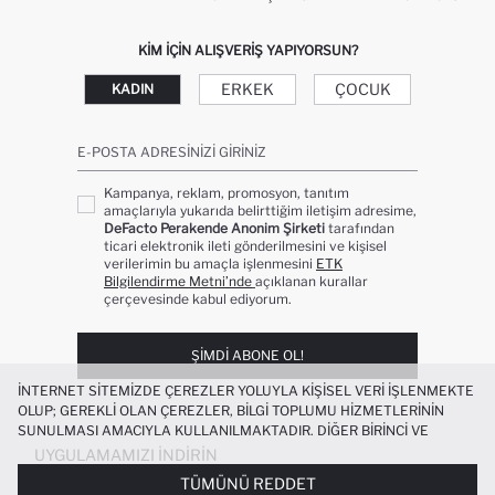
KIM IÇIN ALIŞVERIŞ YAPIYORSUN?
ERKEK
ÇOCUK
KADIN
E-POSTA ADRESINIZI GIRINIZ
Kampanya, reklam, promosyon, tanıtım
amaçlarıyla yukarıda belirttiğim iletişim adresime,
DeFacto Perakende Anonim Şirketi
tarafından
ticari elektronik ileti gönderilmesini ve kişisel
verilerimin bu amaçla işlenmesini
ETK
Bilgilendirme Metni’nde
açıklanan kurallar
çerçevesinde kabul ediyorum.
ŞIMDI ABONE OL!
İNTERNET SITEMIZDE ÇEREZLER YOLUYLA KIŞISEL VERI IŞLENMEKTE
OLUP; GEREKLI OLAN ÇEREZLER, BILGI TOPLUMU HIZMETLERININ
SUNULMASI AMACIYLA KULLANILMAKTADIR. DIĞER BIRINCI VE
ÜÇÜNCÜ TARAF ÇEREZLER ISE SIZE DAHA IYI BIR ALIŞVERIŞ
UYGULAMAMIZI İNDIRIN
DENEYIMI SUNULABILMESI, SITEMIZIN DAHA IŞLEVSEL KILINMASI VE
TÜMÜNÜ REDDET
KIŞISELLEŞTIRMESI VE AÇIK RIZA VERMENIZ HALINDE, SIZLERE