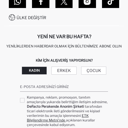
DEFACTO TEKNOLOJI
GIFT CLUB SIKÇA SORULAN SORULAR
İLETIŞIM FORMU
SITEMAP
İŞLEM REHBERI
MÜŞTERI HIZMETLERI
0850 333 22 86
KAMPANYALAR
ÜLKE DEĞIŞTIR
KIŞISEL VERILERIN KORUNMASI VE GIZLILIK
YENI NE VAR BU HAFTA?
YENILIKLERDEN HABERDAR OLMAK İÇIN BÜLTENIMIZE ABONE OLUN
KIM IÇIN ALIŞVERIŞ YAPIYORSUN?
ERKEK
ÇOCUK
KADIN
E-POSTA ADRESINIZI GIRINIZ
Kampanya, reklam, promosyon, tanıtım
amaçlarıyla yukarıda belirttiğim iletişim adresime,
DeFacto Perakende Anonim Şirketi
tarafından
ticari elektronik ileti gönderilmesini ve kişisel
verilerimin bu amaçla işlenmesini
ETK
Bilgilendirme Metni’nde
açıklanan kurallar
çerçevesinde kabul ediyorum.