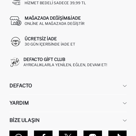
HIZMET BEDELI SADECE 39,99 TL
MAĞAZADA DEĞIŞIM&İADE
ONLINE AL MAĞAZADA DEĞIŞTIR
ÜCRETSIZ IADE
30 GÜN IÇERISINDE IADE ET
DEFACTO GIFT CLUB
AYRICALIKLARLA YENILEN, EĞLEN, DEVAM ET!
DEFACTO
KURUMSAL
YARDIM
HAKKIMIZDA
İNSAN KAYNAKLARI
SIKÇA SORULAN SORULAR
BIZE ULAŞIN
KURUMSAL SATIŞ
SIPARIŞIMI NASIL TAKIP EDERIM?
TOPTAN SATIŞ (WHOLESALE PARTNER)
NASIL İADE EDERIM?
MAĞAZALARIMIZ