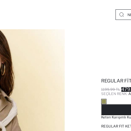
REGULAR FIT
479
1199.99 TL
SEÇILEN RENK:
A
Keten Karışımlı K
REGULAR FIT KE