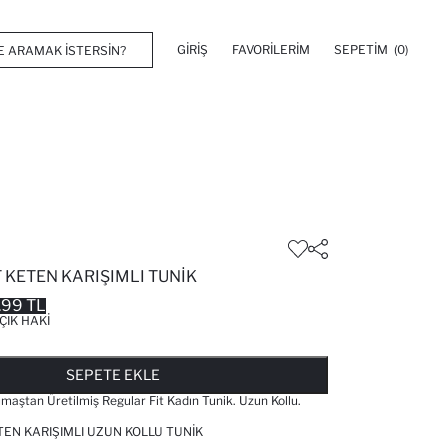
GIRIŞ
FAVORILERIM
SEPETIM
(0)
 KETEN KARIŞIMLI TUNIK
.99 TL
ÇIK HAKI
FAVORILERE EKLENDI
GELINCE HABER VER
SEPETE EKLENIYOR
SEPETE EKLENDI
SEPETE EKLE
umaştan Üretilmiş Regular Fit Kadın Tunik. Uzun Kollu.
TEN KARIŞIMLI UZUN KOLLU TUNIK