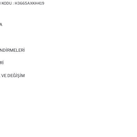
N KODU :
H3665AXKH419
A
I
NDİRMELERİ
Rİ
 VE DEĞIŞIM