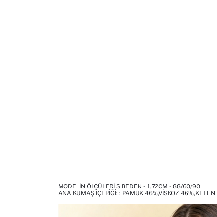
MODELIN ÖLÇÜLERI S BEDEN - 1,72CM - 88/60/90
ANA KUMAŞ İÇERIĞI: : PAMUK 46%,VISKOZ 46%,KETEN